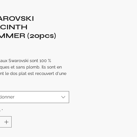
AROVSKI
CINTH
MMER (20pcs)
Prix
taux Swarovski sont 100 %
ques et sans plomb. Ils sont en
nt le dos plat est recouvert d'une
pour créer une étincelle semblable
d'un diamant.
tionner
lomb
isponible : SS5, SS7
é
*
paquet contient 20 pièces