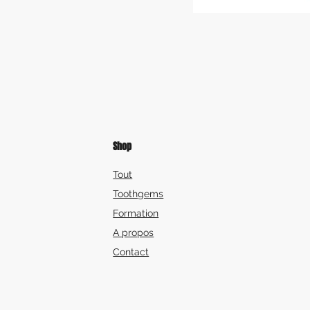
Shop
Tout
Toothgems
Formation
A propos
Contact