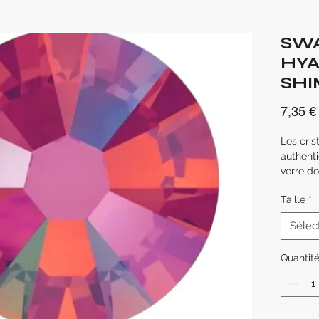
SW
HYA
SHI
7,35 €
Les cris
authenti
verre do
feuille 
Taille
*
à celle 
Sélec
Sans p
Taille d
Quantit
Chaque 