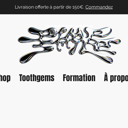
Livraison offerte à partir de 150€.
Commandez
hop
Toothgems
Formation
À prop