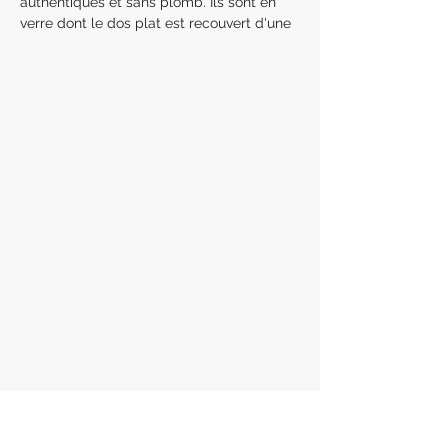
authentiques et sans plomb. Ils sont en
verre dont le dos plat est recouvert d'une
feuille pour créer une étincelle semblable
à celle d'un diamant.
Sans plomb
CRISTAL : SS5, SS7
Chaque paquet contient 20 cristaux
dentaires