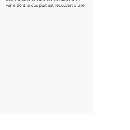
verre dont le dos plat est recouvert d'une
feuille pour créer une étincelle semblable
à celle d'un diamant.
Sans plomb
CRISTAL : SS5, SS7
Chaque paquet contient 20 cristaux
dentaires