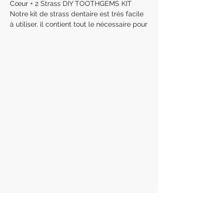
Cœur + 2 Strass DIY TOOTHGEMS KIT
Notre kit de strass dentaire est très facile
à utiliser, il contient tout le nécessaire pour
l’application de strass dentaires
temporaires depuis chez vous!
Idéal pour un événement, une soirée, un
week-end ou pour tester un design avant
de l’adopter chez votre professionnel !
Le kit contient :
x6 rouleaux de cotons salivaires
x6 applicateurs micro-brosses
1 Strass-picker
1 écarteurs de joues
Votre pack de Strass dentaires choisi
1 lampe UV
1 adhésif dentaire
1 composite
Les instructions d’utilisation
La tenue varie d’une personne à l’autre
selon plusieurs facteurs, elle peut aller de
quelques jours à des semaines, voir des
mois pour certains consommateurs.